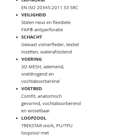
EN ISO 20345:2011 S3 SRC
VEILIGHEID
Stalen neus en flexibele
FAP® antiperforatie
SCHACHT
Gewaxt volnerfleder, textiel
inzetten, waterafstotend
VOERING
3D MESH, ademend,
sneldrogend en
vochtabsorberend
VOETBED
Comfit, anatomisch
gevormd, vochtabsorberend
en wisselbaar
LOOPZOOL
TREKSTAR work, PU/TPU
loopzool met