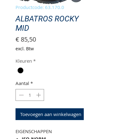
Productcode: 63.170.0
ALBATROS ROCKY
MID
Prijs
€ 85,50
excl. Btw
Kleuren
*
Aantal
*
Toevoegen aan winkelwagen
EIGENSCHAPPEN
ISO-NORM