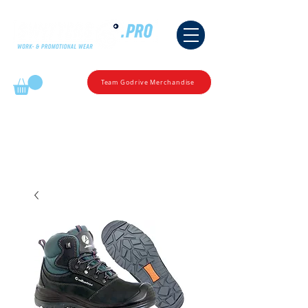
Mijn winkelmandje
Team Godrive Merchandise