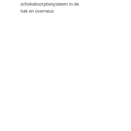
schokabsorptiesysteem in de
hak en overneus
MATEN
39-47
NORMERING S3
Ontdek onze partners:
www.exi-design.be
| one-stop-shop voor al uw
communicatie