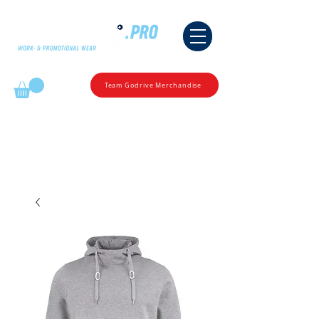
Mijn winkelmandje
Team Godrive Merchandise