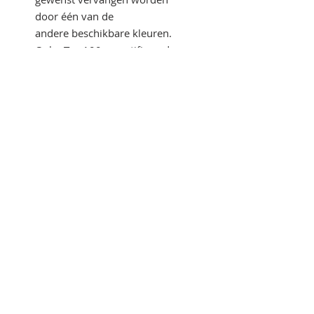
door één van de
andere beschikbare kleuren.
Oeko-Tex 100 gecertificeerd.
60% KATOEN, 40% POLYESTER,
280 G/M²
(120 GRIJS MÊLÉE: 85%
KATOEN, 15% VISCOSE)
Ontdek onze partners:
www.exi-design.be
| one-stop-shop voor al uw
communicatie