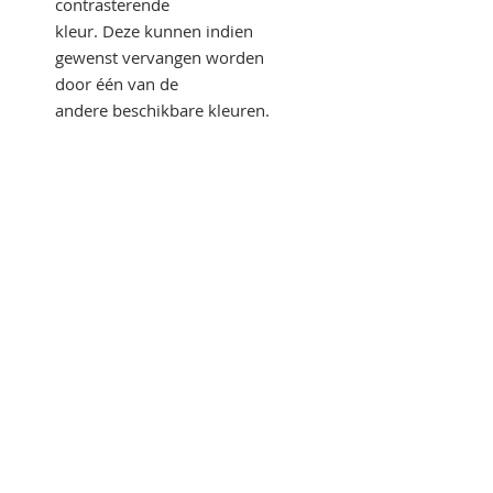
contrasterende
kleur. Deze kunnen indien
gewenst vervangen worden
door één van de
andere beschikbare kleuren.
Oeko-Tex 100 gecertificeerd.
60% KATOEN, 40% POLYESTER,
280 G/M²
(120 GRIJS MÊLÉE: 85%
KATOEN, 15% VISCOSE)