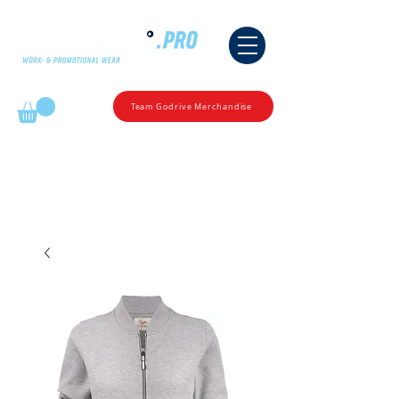
Mijn winkelmandje
Team Godrive Merchandise