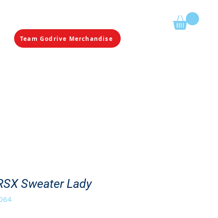
Mijn winkelmandje
Team Godrive Merchandise
REALISATIES
CONTACT
 RSX Sweater Lady
2064