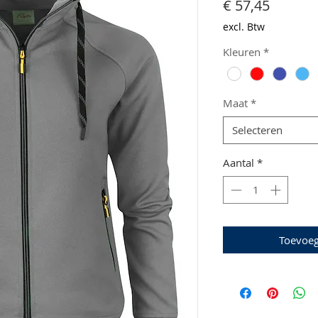
Prijs
€ 57,45
excl. Btw
Kleuren
*
Maat
*
Selecteren
Aantal
*
Toevoe