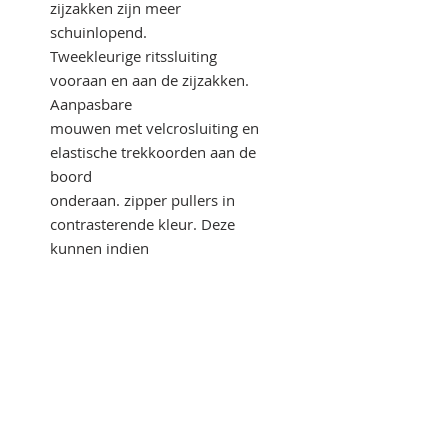
zijzakken zijn meer
schuinlopend.
Tweekleurige ritssluiting
vooraan en aan de zijzakken.
Aanpasbare
mouwen met velcrosluiting en
elastische trekkoorden aan de
boord
onderaan. zipper pullers in
contrasterende kleur. Deze
kunnen indien
gewenst vervangen worden
door één van de andere
beschikbare
kleuren.
BUITENSTOF: 96% POLYESTER,
4% ELASTAAN, 280 G/M²,
GEBONDEN MET 100%
POLYESTER FLEECE