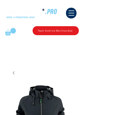
Mijn winkelmandje
Team Godrive Merchandise