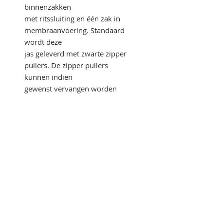
binnenzakken
met ritssluiting en één zak in
membraanvoering. Standaard
wordt deze
jas geleverd met zwarte zipper
pullers. De zipper pullers
kunnen indien
gewenst vervangen worden
door één van de andere
beschikbare
kleuren.
100% POLYESTER MET TPU
MEMBRAAN.
BUITENKANT: 100% POLYESTER
FLEECE