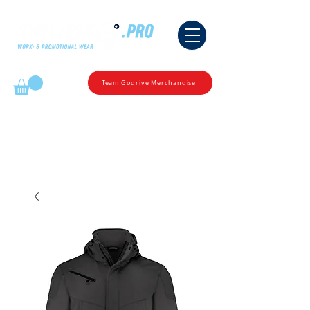
Mijn winkelmandje
Team Godrive Merchandise