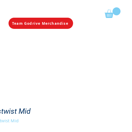
Mijn winkelmandje
Team Godrive Merchandise
REALISATIES
CONTACT
twist Mid
twist Mid