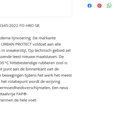
Veiligheidsklas
S3S
Binnenzool
Evercushion
PU met open c
20345:2022 FO HRO SR
vochtabsorbe
Bovenmateriaa
oderne lijnvoering. De markante
Bovenmateriaa
n URBAN PROTECT voldoet aan alle
Eigenschappen
s in sneakerstijl. Op technisch gebied zet
Antistatisch (
assende leest nieuwe maatstaven. De
Schokabsorbe
00 °C hittebestendige rubberen zool is
Penetratiewee
Dit punt aan de binnenkant van de
Olie- en benz
e bewegingen tijdens het werk het meest
Flexibele FAP
Hittebestendi
 het rotatiepunt wordt de wrijving
Antislipzool (
ermoeidheidsverschijnselen. Een neus
Look
etaalvrije FAP®-
Ook voor da
hermen de hele voet.
Merk
PUMA SAFET
Model