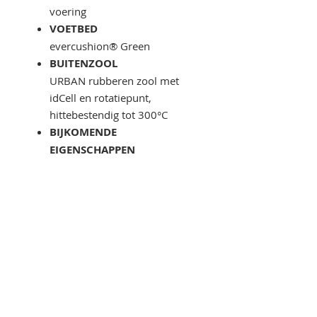
voering
VOETBED
evercushion® Green
BUITENZOOL
URBAN rubberen zool met
idCell en rotatiepunt,
hittebestendig tot 300°C
BIJKOMENDE
EIGENSCHAPPEN
ESD, metaalvrij, gepolsterde
tong en kraag
MATEN
36-47
NORMERING S1P