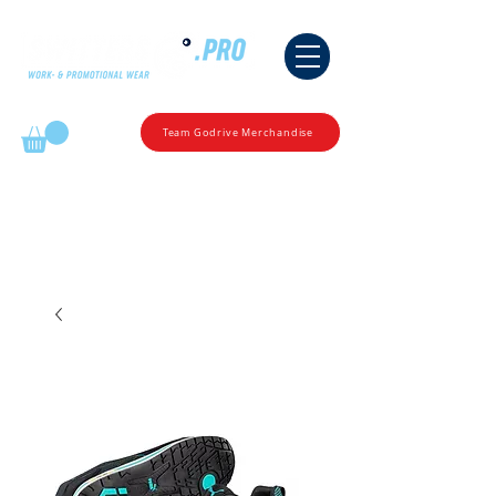
Mijn winkelmandje
Team Godrive Merchandise